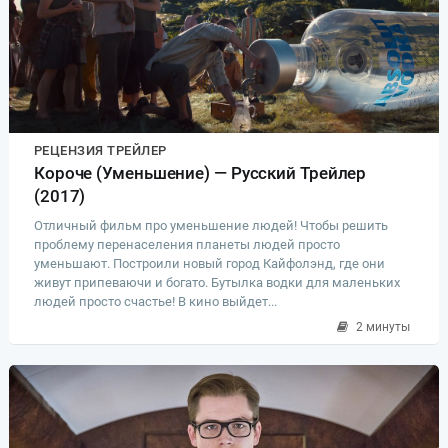
РЕЦЕНЗИЯ ТРЕЙЛЕР
Короче (Уменьшение) — Русский Трейлер
(2017)
Отличный фильм про уменьшение людей! Чтобы решить
проблему перенаселения планеты людей просто
уменьшают. Построили новый город Кайфолэнд, где они
живут припеваючи и богато. Бутылка водки для маленьких
людей просто счастье! В кино выйдет...
2 минуты