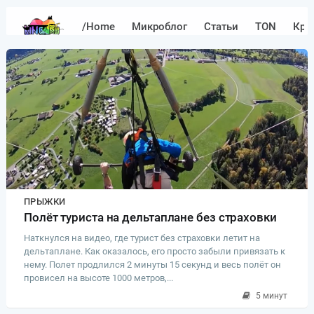
/Home
Микроблог
Статьи
TON
Кри
ПРЫЖКИ
Полёт туриста на дельтаплане без страховки
Наткнулся на видео, где турист без страховки летит на
дельтаплане. Как оказалось, его просто забыли привязать к
нему. Полет продлился 2 минуты 15 секунд и весь полёт он
провисел на высоте 1000 метров,...
5 минут