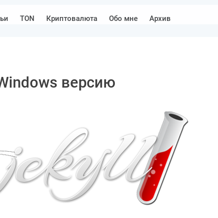
тьи
TON
Криптовалюта
Обо мне
Архив
 Windows версию