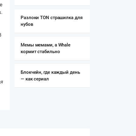
е
.
Разлоки TON страшилка для
нубов
В
Мемы мемами, а Whale
кормит стабильно
Блокчейн, где каждый день
— как сериал
ия