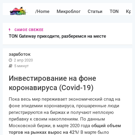
/Home
Микроблог
Статьи
TON
Кри
САМОЕ СВЕЖЕЕ
TON Gateway приходите, разберемся на месте
заработок
2 апр 2020
5 минут
Инвестирование на фоне
коронавируса (Covid-19)
Пока весь мир переживает экономический спад на
фоне эпидемии коронавируса, прошаренные люди
регистрируются на биржах и получают неплохую
прибавку к своим накоплениям. По данным
Московской биржи, в марте 2020 года
общий объем
торгов на рынках вырос на 42%
! В марте было